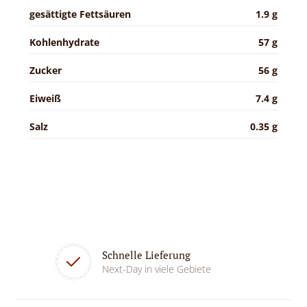
gesättigte Fettsäuren
1.9 g
Kohlenhydrate
57 g
Zucker
56 g
Eiweiß
7.4 g
Salz
0.35 g
Schnelle Lieferung
Next-Day in viele Gebiete