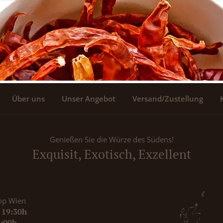
Über uns
Unser Angebot
Versand/Zustellung
Genießen Sie die Würze des Südens!
Exquisit, Exotisch, Exzellent
op Wien
- 19:30h
8:00h