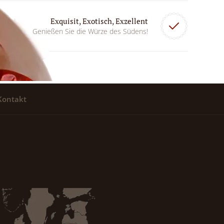
Exquisit, Exotisch, Exzellent
Genießen Sie die Würze des Südens!
Kontakt