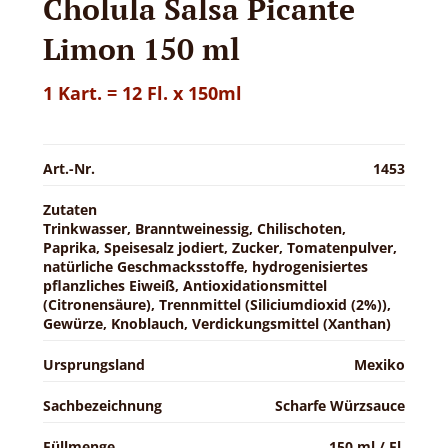
Cholula Salsa Picante
Limon 150 ml
1 Kart. = 12 Fl. x 150ml
Art.-Nr.
1453
Zutaten
Trinkwasser, Branntweinessig, Chilischoten,
Paprika, Speisesalz jodiert, Zucker, Tomatenpulver,
natürliche Geschmacksstoffe, hydrogenisiertes
pflanzliches Eiweiß, Antioxidationsmittel
(Citronensäure), Trennmittel (Siliciumdioxid (2%)),
Gewürze, Knoblauch, Verdickungsmittel (Xanthan)
Ursprungsland
Mexiko
Sachbezeichnung
Scharfe Würzsauce
Füllmenge
150 ml / Fl.