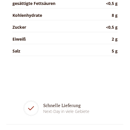
gesättigte Fettsäuren
<0,5 g
Kohlenhydrate
8 g
Zucker
<0,5 g
Eiweiß
2 g
Salz
5 g
Schnelle Lieferung
Next-Day in viele Gebiete