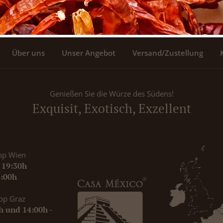
Über uns
Unser Angebot
Versand/Zustellung
Genießen Sie die Würze des Südens!
Exquisit, Exotisch, Exzellent
op Wien
- 19:30h
8:00h
op Graz
0h und 14:00h -