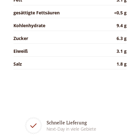
gesättigte Fettsäuren
<0,5 g
Kohlenhydrate
9.4 g
Zucker
6.3 g
Eiweiß
3.1 g
Salz
1.8 g
Schnelle Lieferung
Next-Day in viele Gebiete