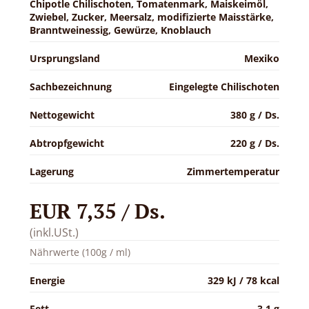
Chipotle Chilischoten, Tomatenmark, Maiskeimöl,
Zwiebel, Zucker, Meersalz, modifizierte Maisstärke,
Branntweinessig, Gewürze, Knoblauch
Ursprungsland
Mexiko
Sachbezeichnung
Eingelegte Chilischoten
Nettogewicht
380 g / Ds.
Abtropfgewicht
220 g / Ds.
Lagerung
Zimmertemperatur
EUR 7,35 / Ds.
(inkl.USt.)
Nährwerte (100g / ml)
Energie
329 kJ / 78 kcal
Fett
3.1 g