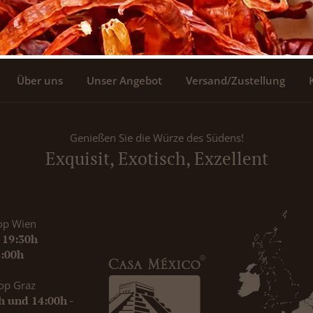
Über uns
Unser Angebot
Versand/Zustellung
Genießen Sie die Würze des Südens!
Exquisit, Exotisch, Exzellent
op Wien
- 19:30h
8:00h
op Graz
0h und 14:00h -