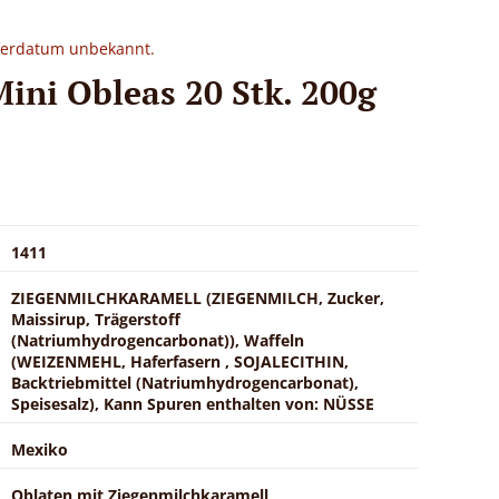
eferdatum unbekannt.
Mini Obleas 20 Stk. 200g
1411
ZIEGENMILCHKARAMELL (ZIEGENMILCH, Zucker,
Maissirup, Trägerstoff
(Natriumhydrogencarbonat)), Waffeln
(WEIZENMEHL, Haferfasern , SOJALECITHIN,
Backtriebmittel (Natriumhydrogencarbonat),
Speisesalz), Kann Spuren enthalten von: NÜSSE
Mexiko
Oblaten mit Ziegenmilchkaramell