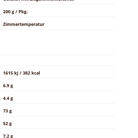
200 g / Pkg.
Zimmertemperatur
1615 kJ / 382 kcal
6.9 g
4.4 g
73 g
52 g
7.2 g