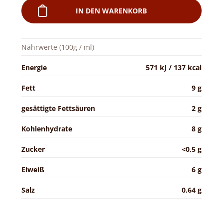
IN DEN WARENKORB
Nährwerte (100g / ml)
Energie
571 kJ / 137 kcal
Fett
9 g
gesättigte Fettsäuren
2 g
Kohlenhydrate
8 g
Zucker
<0,5 g
Eiweiß
6 g
Salz
0.64 g