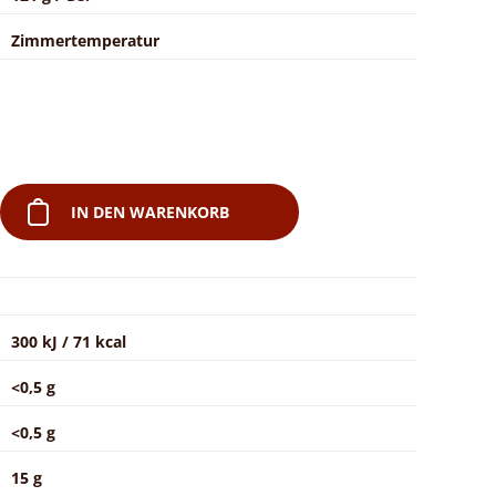
Zimmertemperatur
IN DEN WARENKORB
300 kJ / 71 kcal
<0,5 g
<0,5 g
15 g