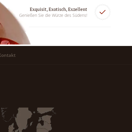
Exquisit, Exotisch, Exzellent
Genießen Sie die Würze des Südens!
Kontakt