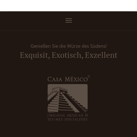
Genießen Sie die Würze des Südens!
Exquisit, Exotisch, Exzellent