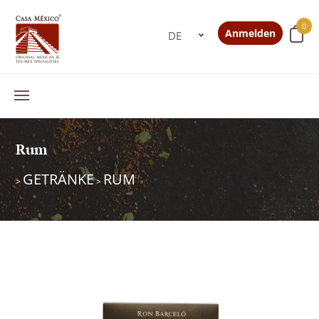
0
Anmelden
Rum
GETRÄNKE
RUM
>
>