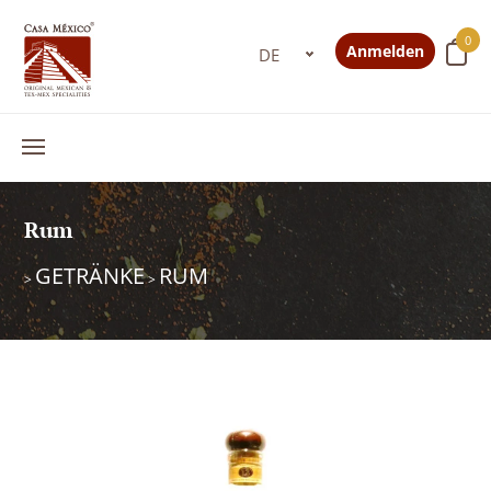
0
Anmelden
Rum
GETRÄNKE
RUM
>
>