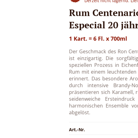
Derzeit nicht lagernd. Li
Rum Centenari
Especial 20 jäh
1 Kart. = 6 Fl. x 700ml
Der Geschmack des Ron Cent
ist einzigartig. Die sorgfäl
speziellen Prozess in Eichen
Rum mit einem leuchtenden F
erinnert. Das besondere Ar
durch intensive Brandy-N
präsentieren sich Karamell, 
seidenweiche Ersteindruc
harmonischen Ensemble vo
abgelöst.
Art.-Nr.