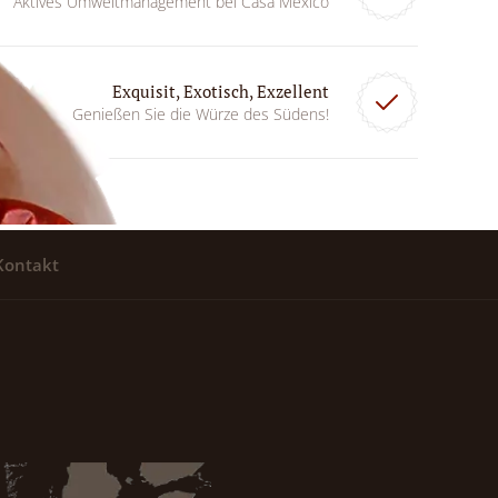
Aktives Umweltmanagement bei Casa Mexico
Exquisit, Exotisch, Exzellent
Genießen Sie die Würze des Südens!
Kontakt