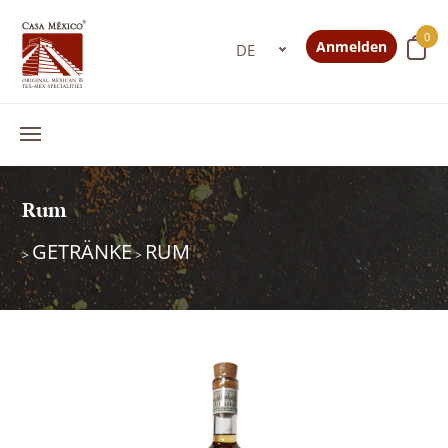
0
Anmelden
Rum
GETRÄNKE
RUM
>
>