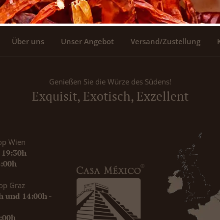
Über uns
Unser Angebot
Versand/Zustellung
Genießen Sie die Würze des Südens!
Exquisit, Exotisch, Exzellent
op Wien
- 19:30h
8:00h
op Graz
0h und 14:00h -
9:00h