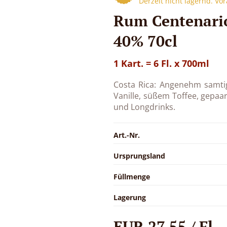
Derzeit nicht lagernd. Vo
Rum Centenario
40% 70cl
1 Kart. = 6 Fl. x 700ml
Costa Rica: Angenehm samt
Vanille, süßem Toffee, gepaa
und Longdrinks.
Art.-Nr.
Ursprungsland
Füllmenge
Lagerung
EUR 27,55 / Fl.