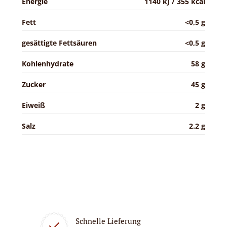
Energie
1140 kJ / 355 kcal
Fett
<0,5 g
gesättigte Fettsäuren
<0,5 g
Kohlenhydrate
58 g
Zucker
45 g
Eiweiß
2 g
Salz
2.2 g
Schnelle Lieferung