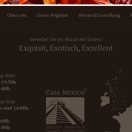
Über uns
Unser Angebot
Versand/Zustellung
Genießen Sie die Würze des Südens!
Exquisit, Exotisch, Exzellent
op Wien
- 19:30h
8:00h
op Graz
0h und 14:00h -
9:00h
8:00h