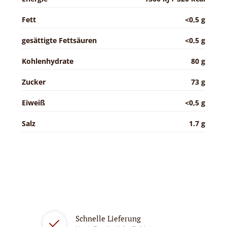
Fett
<0,5 g
gesättigte Fettsäuren
<0,5 g
Kohlenhydrate
80 g
Zucker
73 g
Eiweiß
<0,5 g
Salz
1.7 g
Schnelle Lieferung