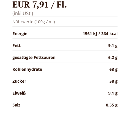
EUR 7,91 / Fl.
(inkl.USt.)
Nährwerte (100g / ml)
Energie
1561 kJ / 364 kcal
Fett
9.1 g
gesättigte Fettsäuren
6.2 g
Kohlenhydrate
63 g
Zucker
58 g
Eiweiß
9.1 g
Salz
0.55 g