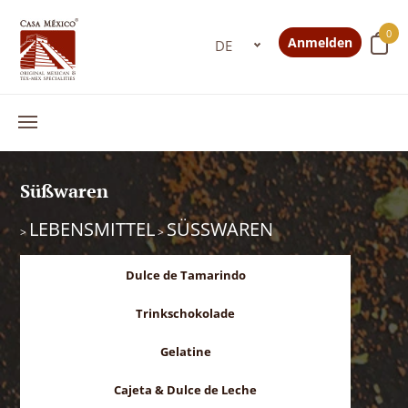
0
Anmelden
Süßwaren
LEBENSMITTEL
SÜSSWAREN
>
>
Dulce de Tamarindo
Trinkschokolade
Gelatine
Cajeta & Dulce de Leche