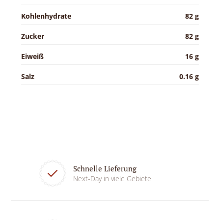
Kohlenhydrate
82 g
Zucker
82 g
Eiweiß
16 g
Salz
0.16 g
Schnelle Lieferung
Next-Day in viele Gebiete