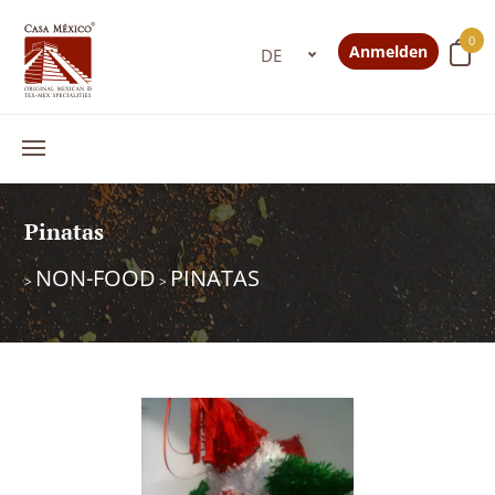
0
Anmelden
Pinatas
NON-FOOD
PINATAS
>
>