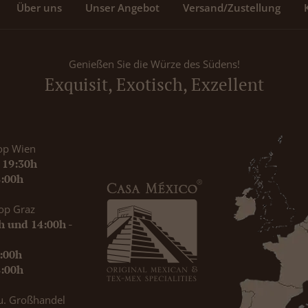
Über uns
Unser Angebot
Versand/Zustellung
Genießen Sie die Würze des Südens!
Exquisit, Exotisch, Exzellent
op Wien
- 19:30h
8:00h
op Graz
0h und 14:00h -
9:00h
8:00h
u. Großhandel