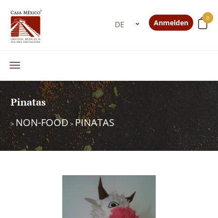
0
Anmelden
Pinatas
NON-FOOD
PINATAS
>
>