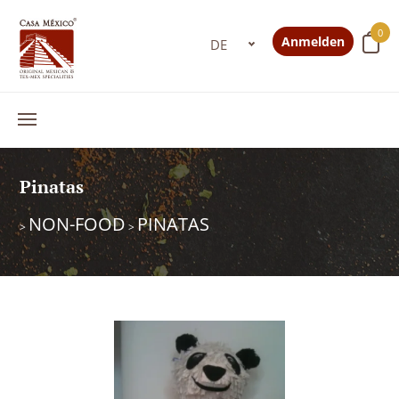
0
Anmelden
Pinatas
NON-FOOD
PINATAS
>
>