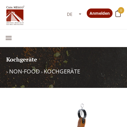
0
Anmelden
Kochgeräte
NON-FOOD
KOCHGERÄTE
>
>