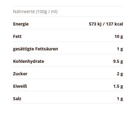
Nährwerte (100g / ml)
Energie
573 kJ / 137 kcal
Fett
10 g
gesättigte Fettsäuren
1 g
Kohlenhydrate
9.5 g
Zucker
2 g
Eiweiß
1.5 g
Salz
1 g