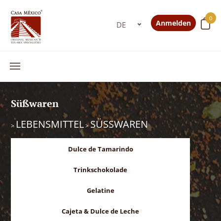
0
Anmelden
Süßwaren
LEBENSMITTEL
SÜSSWAREN
>
>
Dulce de Tamarindo
Trinkschokolade
Gelatine
Cajeta & Dulce de Leche