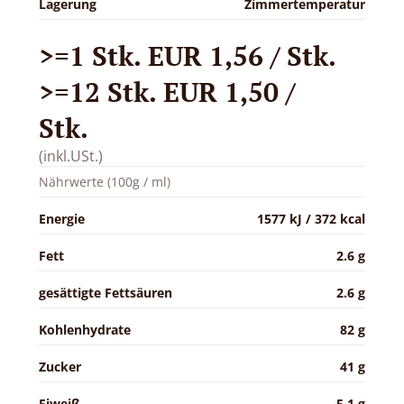
Lagerung
Zimmertemperatur
>=1 Stk. EUR 1,56 / Stk.
>=12 Stk. EUR 1,50 /
Stk.
(inkl.USt.)
Nährwerte (100g / ml)
Energie
1577 kJ / 372 kcal
Fett
2.6 g
gesättigte Fettsäuren
2.6 g
Kohlenhydrate
82 g
Zucker
41 g
Eiweiß
5.1 g