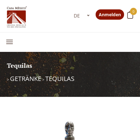
0
Anmelden
Tequilas
GETRÄNKE
TEQUILAS
>
>