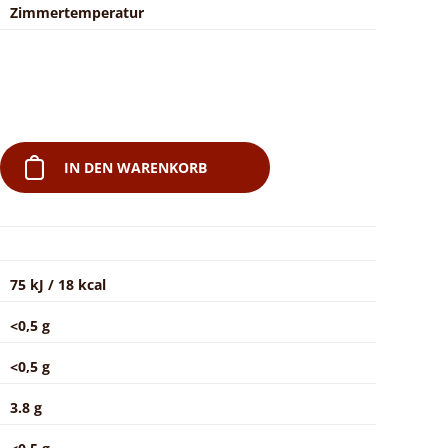
Zimmertemperatur
IN DEN WARENKORB
75 kJ / 18 kcal
<0,5 g
<0,5 g
3.8 g