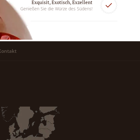
Exquisit, Exotisch, Exzellent
Genießen Sie die Würze des Südens!
Kontakt