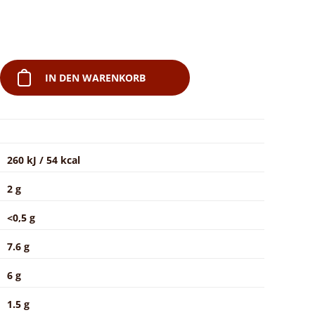
IN DEN WARENKORB
260 kJ / 54 kcal
2 g
<0,5 g
7.6 g
6 g
1.5 g