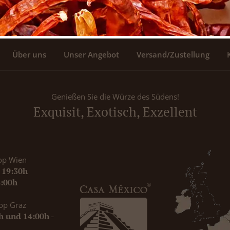
Über uns
Unser Angebot
Versand/Zustellung
Genießen Sie die Würze des Südens!
Exquisit, Exotisch, Exzellent
op Wien
- 19:30h
8:00h
op Graz
0h und 14:00h -