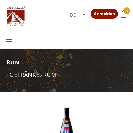
0
Anmelden
Rum
GETRÄNKE
RUM
>
>