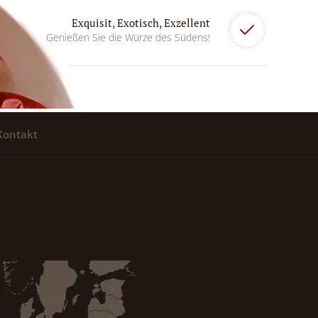
Exquisit, Exotisch, Exzellent
Genießen Sie die Würze des Südens!
Kontakt