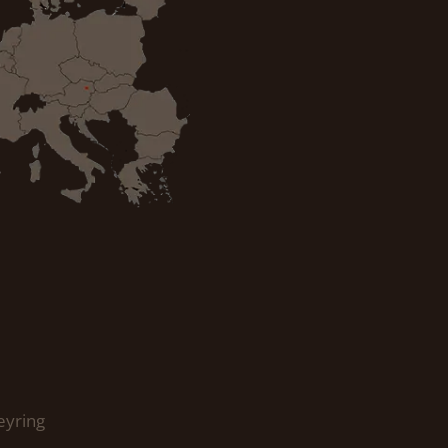
eyring