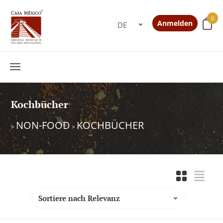
0
Anmelden
Kochbücher
NON-FOOD
KOCHBÜCHER
>
>