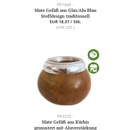
PR1446 -
Mate Gefäß aus Glas/Alu Blau
Stoffdesign traditionell
EUR 18,37 / Stk.
(inkl.USt.)
PR3235 -
Mate Gefäß aus Kürbis
gemustert mit Aluverstärkung