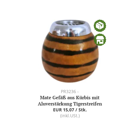
PR3236 -
Mate Gefäß aus Kürbis mit
Aluverstärkung Tigerstreifen
EUR 15,07 / Stk.
(inkl.USt.)