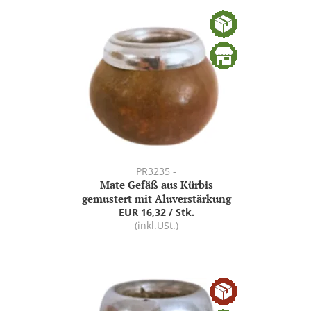
PR3235 -
Mate Gefäß aus Kürbis
gemustert mit Aluverstärkung
EUR 16,32 / Stk.
(inkl.USt.)