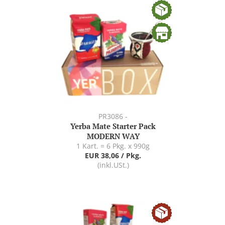
PR3086 -
Yerba Mate Starter Pack
MODERN WAY
1 Kart. = 6 Pkg. x 990g
EUR 38,06 / Pkg.
(inkl.USt.)