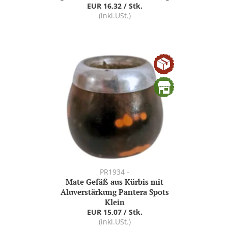
EUR 16,32 / Stk.
(inkl.USt.)
PR1934 -
Mate Gefäß aus Kürbis mit
Aluverstärkung Pantera Spots
Klein
EUR 15,07 / Stk.
(inkl.USt.)