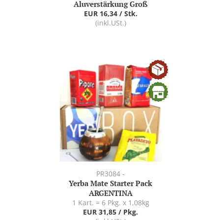
Aluverstärkung Groß
EUR 16,34 / Stk.
(inkl.USt.)
PR3084 -
Yerba Mate Starter Pack
ARGENTINA
1 Kart. = 6 Pkg. x 1,08kg
EUR 31,85 / Pkg.