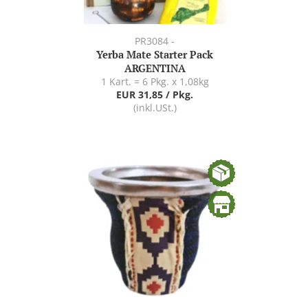
PR3084 -
Yerba Mate Starter Pack
ARGENTINA
1 Kart. = 6 Pkg. x 1,08kg
EUR 31,85 / Pkg.
(inkl.USt.)