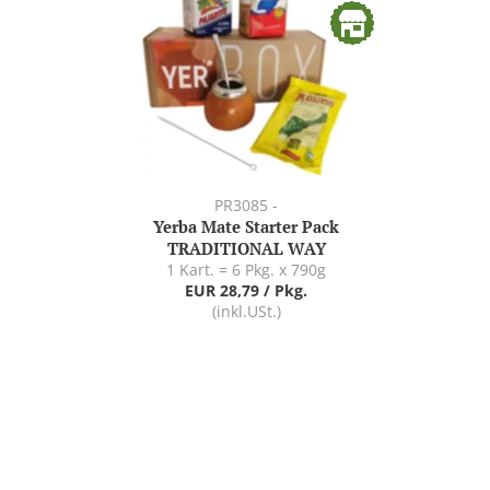
PR3085 -
Yerba Mate Starter Pack
TRADITIONAL WAY
1 Kart. = 6 Pkg. x 790g
EUR 28,79 / Pkg.
(inkl.USt.)