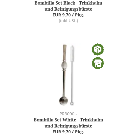
Bombilla Set Black - Trinkhalm
und Reinigungsbürste
EUR 9,70 / Pkg.
(inkl.USt.)
PR3090 -
Bombilla Set White - Trinkhalm
und Reinigungsbürste
EUR 9,70 / Pkg.