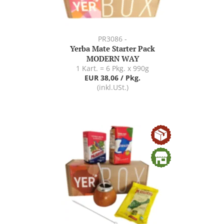
PR3086 -
Yerba Mate Starter Pack
MODERN WAY
1 Kart. = 6 Pkg. x 990g
EUR 38,06 / Pkg.
(inkl.USt.)