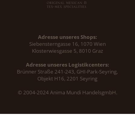
Adresse unseres Shops:
Siebensterngasse 16, 1070 Wien
Klosterwiesgasse 5, 8010 Graz
Adresse unseres Logistikcenters:
Brünner Straße 241-243, GHI-Park-Seyring,
Objekt H16, 2201 Seyring
© 2004-2024 Anima Mundi HandelsgmbH.